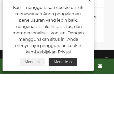
X
Kami menggunakan cookie untuk
menawarkan Anda pengalaman
Mengapa flexografi menjadi tren karier
penelusuran yang lebih baik,
besar berikutnya di bidang percetakan
menganalisis lalu lintas situs, dan
dan manufaktur?
Lihat Lebih Banyak >>
mempersonalisasi konten. Dengan
menggunakan situs ini, Anda
menyetujui penggunaan cookie
kami.
Kebijakan Privasi
Tentang Kami
Menolak
Menerima




Produk
Hubungi kami
IKUTI KAMI