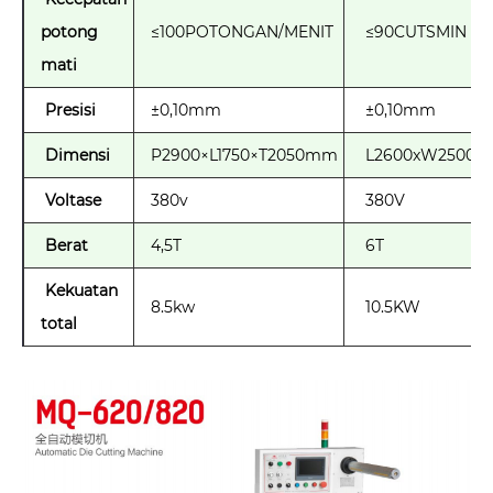
potong
≤100POTONGAN/MENIT
≤90CUTSMIN
mati
Presisi
±0,10mm
±0,10mm
Dimensi
P2900×L1750×T2050mm
L2600xW2500x
Voltase
380v
380V
Berat
4,5T
6T
Kekuatan
8.5kw
10.5KW
total