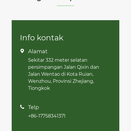
Info kontak
Alamat

Sekitar 332 meter selatan
persimpangan Jalan Qixin dan
Jalan Wentao di Kota Ruian,
Wenzhou, Provinsi Zhejiang,
Tiongkok
Telp

+86-17758341371