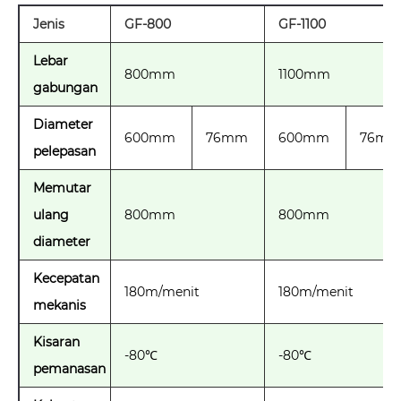
Jenis
GF-800
GF-1100
Lebar
800mm
1100mm
gabungan
Diameter
600mm
76mm
600mm
76m
pelepasan
Memutar
ulang
800mm
800mm
diameter
Kecepatan
180m/menit
180m/menit
mekanis
Kisaran
-80℃
-80℃
pemanasan