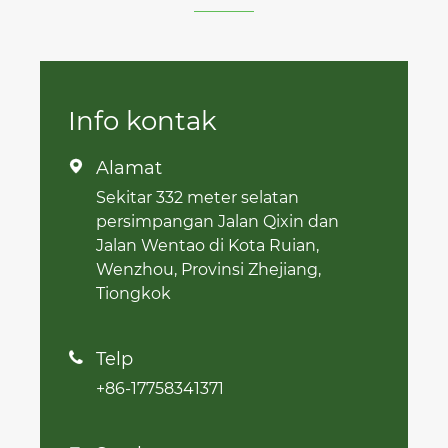
Info kontak
Alamat

Sekitar 332 meter selatan
persimpangan Jalan Qixin dan
Jalan Wentao di Kota Ruian,
Wenzhou, Provinsi Zhejiang,
Tiongkok
Telp

+86-17758341371