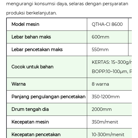
mengurangi konsumsi daya, selaras dengan persyaratan
produksi berkelanjutan.
Model mesin
QTHA-CI 8600
Q
Lebar bahan maks
600mm
8
Lebar pencetakan maks
550mm
7
KERTAS: 15~300g/m,
Cocok untuk bahan
BOPP:10~100μm, PE:1
Warna
8 warna
Panjang pengulangan pencetakan
350-1200mm
Drum tengah dia
2000mm
Kecepatan mesin
350m/menit
Kecepatan pencetakan
10-300m/menit