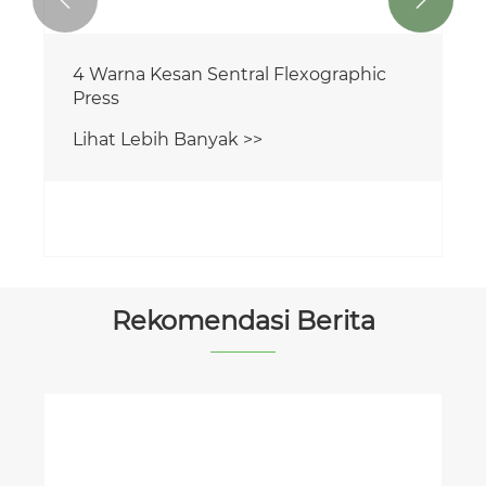


Rekomendasi Berita
Mesin apa yang dibutuhkan untuk
membuat tas?