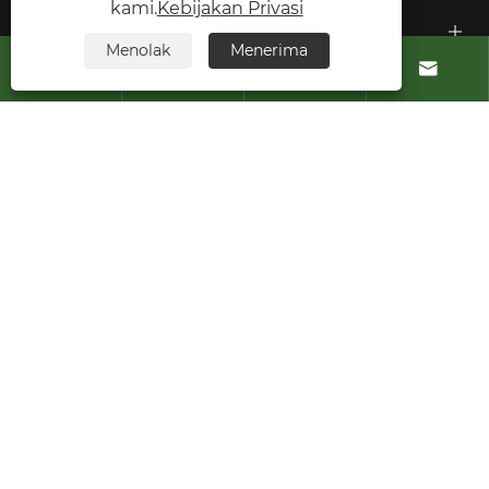
kami.
Kebijakan Privasi
Tentang Kami
Menolak
Menerima




Produk
Hubungi kami
IKUTI KAMI
Hak Cipta © 2026 Green ohm Intelligent Equipment Co,
Ltd. Semua Hak Dilindungi Undang-undang.
Links
Sitemap
RSS
XML
Kebijakan Privasi